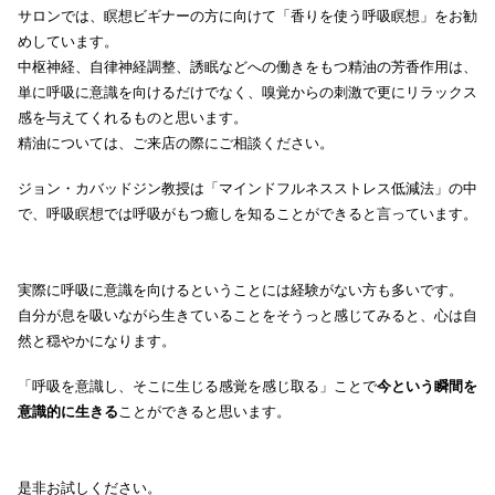
サロンでは、瞑想ビギナーの方に向けて「香りを使う呼吸瞑想」をお勧
めしています。
中枢神経、自律神経調整、誘眠などへの働きをもつ精油の芳香作用は、
単に呼吸に意識を向けるだけでなく、嗅覚からの刺激で更にリラックス
感を与えてくれるものと思います。
精油については、ご来店の際にご相談ください。
ジョン・カバッドジン教授は「マインドフルネスストレス低減法」の中
で、呼吸瞑想では呼吸がもつ癒しを知ることができると言っています。
実際に呼吸に意識を向けるということには経験がない方も多いです。
自分が息を吸いながら生きていることをそうっと感じてみると、心は自
然と穏やかになります。
「呼吸を意識し、そこに生じる感覚を感じ取る」ことで
今という瞬間を
意識的に生きる
ことができると思います。
是非お試しください。