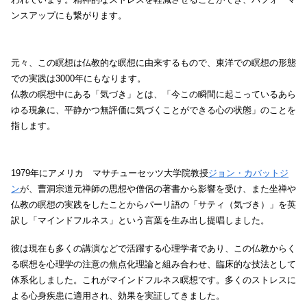
ンスアップにも繋がります。
元々、この瞑想は仏教的な瞑想に由来するもので、東洋での瞑想の形態
での実践は3000年にもなります。
仏教の瞑想中にある「気づき」とは、「今この瞬間に起こっているあら
ゆる現象に、平静かつ無評価に気づくことができる心の状態」のことを
指します。
1979年にアメリカ マサチューセッツ大学院教授
ジョン・カバットジ
ン
が、曹洞宗道元禅師の思想や僧侶の著書から影響を受け、また坐禅や
仏教の瞑想の実践をしたことからパーリ語の「サティ（気づき）」を英
訳し「マインドフルネス」という言葉を生み出し提唱しました。
彼は現在も多くの講演などで活躍する心理学者であり、この仏教からく
る瞑想を心理学の注意の焦点化理論と組み合わせ、臨床的な技法として
体系化しました。これがマインドフルネス瞑想です。多くのストレスに
よる心身疾患に適用され、効果を実証してきました。