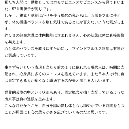
私たち人間は、動物としてはホモサピエンスサピエンスから見てもいま
だに97％遺伝子が同じです。
しかし、視覚と聴覚ばかりを使う現代の私たちは、五感をフルに使え
ず、体の機能バランスを崩し気味であるとしか言えないような気がしま
す。
約５％の顕在意識に体内機能は含まれません。心の状態は体に直接影響
を与えます。
心と体のバランスを取り戻すためにも、マインドフルネス瞑想は有効だ
と実感しています。
生きずらいという表現も当たり前のように使われる現代人は、時間に支
配され、心身共に多くのストレスを抱えています。また日本人は特に自
己肯定できる人が多くなく謙遜するのが美と感じる人もいます。
世界的苦境の中という状況もあり、固定概念が強く支配しているような
出来事は負の連鎖を生みます。
こんな時だからこそ、自分を認め愛し体も心も穏やかでいる時間をもつ
ことが周囲にも心の柔らかさを広げていくものだと思います。