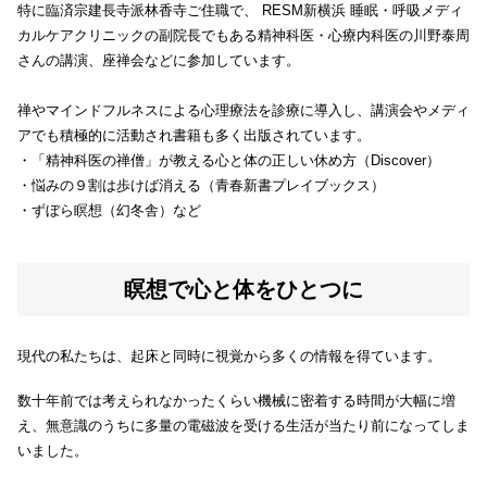
特に臨済宗建長寺派林香寺ご住職で、 RESM新横浜 睡眠・呼吸メディ
カルケアクリニックの副院長でもある精神科医・心療内科医の川野泰周
さんの講演、座禅会などに参加しています。
禅やマインドフルネスによる心理療法を診療に導入し、講演会やメディ
アでも積極的に活動され書籍も多く出版されています。
・「精神科医の禅僧」が教える心と体の正しい休め方（Discover）
・悩みの９割は歩けば消える（青春新書プレイブックス）
・ずぼら瞑想（幻冬舎）など
瞑想で心と体をひとつに
現代の私たちは、起床と同時に視覚から多くの情報を得ています。
数十年前では考えられなかったくらい機械に密着する時間が大幅に増
え、無意識のうちに多量の電磁波を受ける生活が当たり前になってしま
いました。