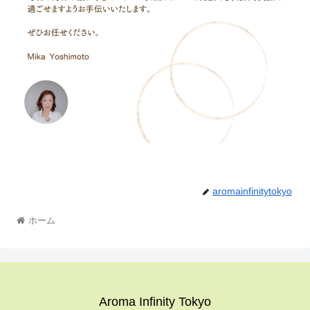
aromainfinitytokyo
ホーム
Aroma Infinity Tokyo